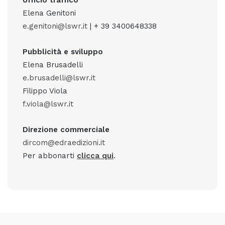
Ufficio traffico
Elena Genitoni
e.genitoni@lswr.it
| + 39 3400648338
Pubblicità e sviluppo
Elena Brusadelli
e.brusadelli@lswr.it
Filippo Viola
f.viola@lswr.it
Direzione commerciale
dircom@edraedizioni.it
Per abbonarti
clicca qui
.