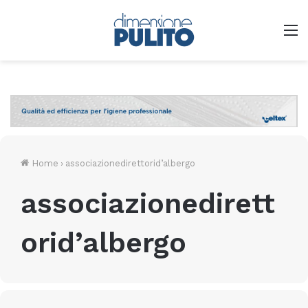
M
Home
›
associazionedirettorid’albergo
associazionedirett
orid’albergo