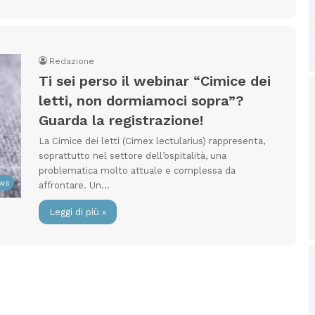
Redazione
Ti sei perso il webinar “Cimice dei
letti, non dormiamoci sopra”?
Guarda la registrazione!
La Cimice dei letti (Cimex lectularius) rappresenta,
soprattutto nel settore dell’ospitalità, una
problematica molto attuale e complessa da
ws
affrontare. Un…
Leggi di più »