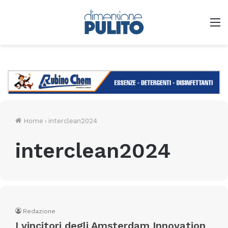
M
Home
›
interclean2024
interclean2024
Redazione
I vincitori degli Amsterdam Innovation