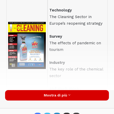
Technology
The Cleaning Sector in
Europe’s reopening strategy
Survey
The effects of pandemic on
tourism
Industry
The key role of the chemical
sector
and much more…
Mostra di più
Read the issue