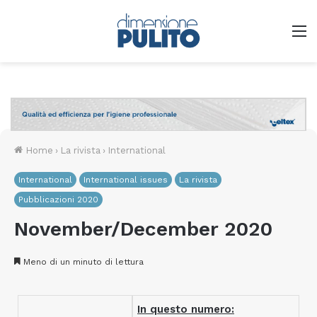
M
Home
›
La rivista
›
International
International
International issues
La rivista
Pubblicazioni 2020
November/December 2020
Meno di un minuto di lettura
In questo numero: