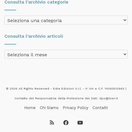
Consulta l’archivio categorie
Consulta
l’archivio
categorie
Consulta l’archivio articoli
Consulta
l’archivio
articoli
© 2026 All Rights Reserved - Edra Edizioni S.r.l. - P. IVA e C.F. 14392510963 |
Contatto del Responsabile della Protezione dei Dati: dpo@lswr.it
Home
Chi Siamo
Privacy Policy
Contatti
RSS
Facebook
YouTube