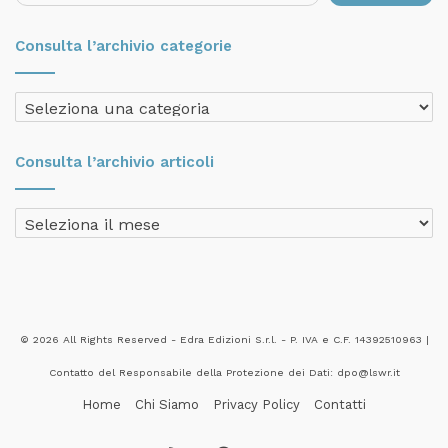
Consulta l’archivio categorie
Consulta
l’archivio
categorie
Consulta l’archivio articoli
Consulta
l’archivio
articoli
© 2026 All Rights Reserved - Edra Edizioni S.r.l. - P. IVA e C.F. 14392510963 |
Contatto del Responsabile della Protezione dei Dati: dpo@lswr.it
Home
Chi Siamo
Privacy Policy
Contatti