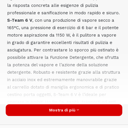
la risposta concreta alle esigenze di pulizia
professionale e sanificazione in modo rapido e sicuro.
S-Team 6 V
, con
una produzione di vapore secco a
165°C, una pressione di esercizio di 6 bar e il potente
motore aspirazione da 1150 W, è il pulitore a vapore
in grado di garantire eccellenti risultati di pulizia e
asciugatura. Per contrastare lo sporco più ostinato è
possibile attivare la Funzione Detergente, che sfrutta
la potenza del vapore e l’azione della soluzione
detergente. Robusto e resistente grazie alla struttura
in acciaio inox ed estremamente manovrabile grazie
al carrello dotato di maniglia ergonomica e di pratico
cestino porta oggetti, S-Team 6 V è l’ideale per
operare in ambiti Ho.Re.Ca, sanità, trasporti ed enti
pubblici.
Mostra di più
www.ghibliwirbel.com