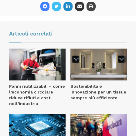
ghibli&wirbel
puliziaprofessionale
S-Team 6 V
vapore
Articoli correlati
Panni riutilizzabili – come
Sostenibilità e
l’economia circolare
innovazione per un tissue
riduce rifiuti e costi
sempre più efficiente
nell’industria