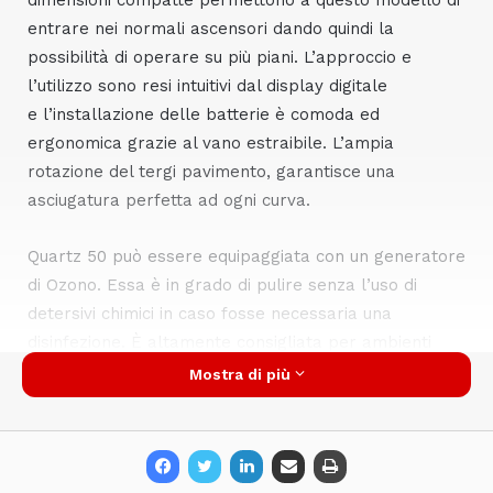
dimensioni compatte permettono a questo modello di
entrare nei normali ascensori dando quindi la
possibilità di operare su più piani. L’approccio e
l’utilizzo sono resi intuitivi dal display digitale
e l’installazione delle batterie è comoda ed
ergonomica grazie al vano estraibile. L’ampia
rotazione del tergi pavimento, garantisce una
asciugatura perfetta ad ogni curva.
Quartz 50 può essere equipaggiata con un generatore
di Ozono. Essa è in grado di pulire senza l’uso di
detersivi chimici in caso fosse necessaria una
disinfezione. È altamente consigliata per ambienti
ospedalieri ove è necessaria sia una pulizia che di
Mostra di più
sanificazione.
www.adiatek.com