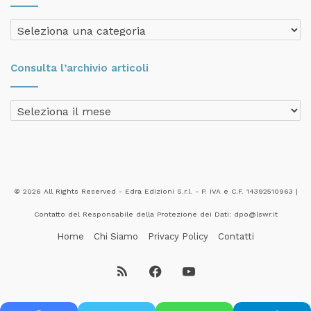
Consulta
l’archivio
categorie
Consulta l’archivio articoli
Consulta
l’archivio
articoli
© 2026 All Rights Reserved - Edra Edizioni S.r.l. - P. IVA e C.F. 14392510963 |
Contatto del Responsabile della Protezione dei Dati: dpo@lswr.it
Home
Chi Siamo
Privacy Policy
Contatti
RSS
Facebook
YouTube