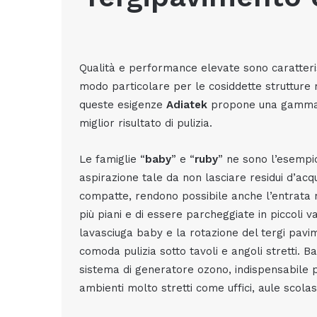
Qualità e performance elevate sono caratterist
modo particolare per le cosiddette strutture ri
queste esigenze
Adiatek
propone una gamma d
miglior risultato di pulizia.
Le famiglie “
baby
” e “
ruby
” ne sono l’esempio
aspirazione tale da non lasciare residui d’ac
compatte, rendono possibile anche l’entrata 
più piani e di essere parcheggiate in piccoli 
lavasciuga
baby e la rotazione del tergi pavi
comoda pulizia sotto tavoli e angoli stretti.
Ba
sistema di generatore ozono, indispensabile p
ambienti molto stretti come uffici, aule scolast