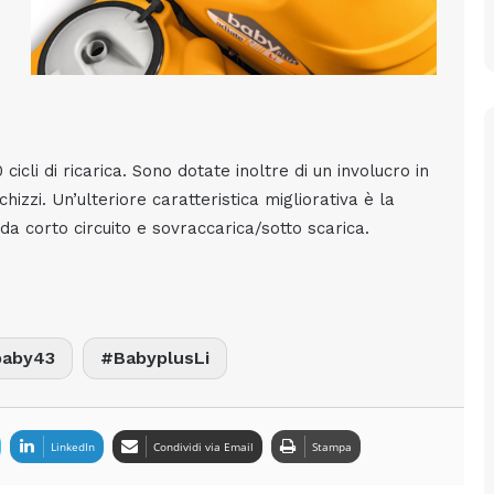
 cicli di ricarica. Sono dotate inoltre di un involucro in
chizzi.
Un’ulteriore caratteristica migliorativa è la
a corto circuito e sovraccarica/sotto scarica.
baby43
BabyplusLi
LinkedIn
Condividi via Email
Stampa