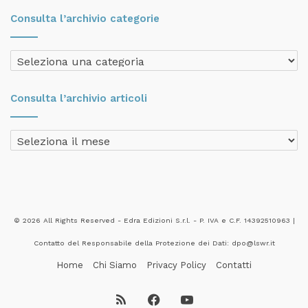
Consulta l’archivio categorie
Consulta
l’archivio
categorie
Consulta l’archivio articoli
Consulta
l’archivio
articoli
© 2026 All Rights Reserved - Edra Edizioni S.r.l. - P. IVA e C.F. 14392510963 |
Contatto del Responsabile della Protezione dei Dati: dpo@lswr.it
Home
Chi Siamo
Privacy Policy
Contatti
RSS
Facebook
YouTube