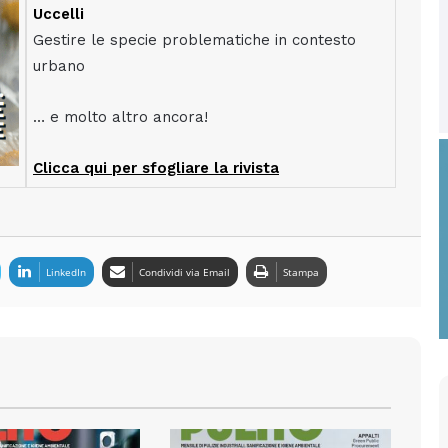
Uccelli
Gestire le specie problematiche in contesto
urbano
… e molto altro ancora!
Clicca qui per sfogliare la rivista
LinkedIn
Condividi via Email
Stampa