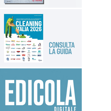
industriale si stia muovendo per creare ambienti più
puliti e digitalizzati. «Anche con macchine sempre più
automatizzate, le operazioni di manutenzione e pulizia
rimangono indispensabili. Non credo che
cambieranno radicalmente, ma saranno sempre più
al centro dell’attenzione. Per aziende come la nostra
è un’opportunità: fornire prodotti mirati, ergonomici,
sostenibili e ben custoditi all’interno dei dispenser».
Su questo tema, infatti sono già state sviluppate
soluzioni connesse per il settore washroom
(dispenser intelligenti che comunicano dati in tempo
reale), ma non ancora per il settore industriale.
In definitiva, la strategia di Tork poggia su quattro
pilastri fondamentali – produttività, sostenibilità,
cultura aziendale e certificazioni – che insieme
delineano un approccio concreto e coerente alla
crescita. Come ricorda Trionfera, la vera sostenibilità
non è solo una questione ambientale, ma anche