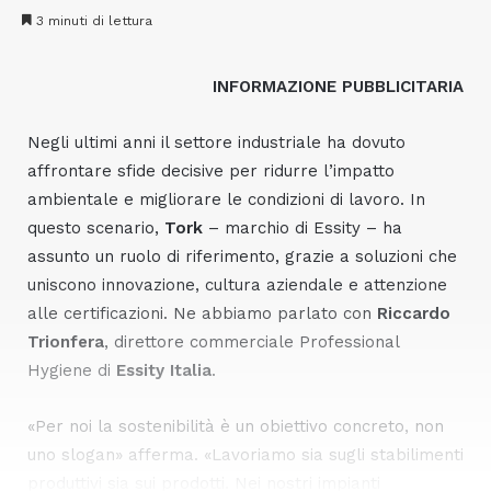
3 minuti di lettura
INFORMAZIONE PUBBLICITARIA
Negli ultimi anni il settore industriale ha dovuto
affrontare sfide decisive per ridurre l’impatto
ambientale e migliorare le condizioni di lavoro. In
questo scenario,
Tork
– marchio di Essity – ha
assunto un ruolo di riferimento, grazie a soluzioni che
uniscono innovazione, cultura aziendale e attenzione
alle certificazioni. Ne abbiamo parlato con
Riccardo
Trionfera
, direttore commerciale Professional
Hygiene di
Essity Italia
.
«Per noi la sostenibilità è un obiettivo concreto, non
uno slogan» afferma. «Lavoriamo sia sugli stabilimenti
produttivi sia sui prodotti. Nei nostri impianti