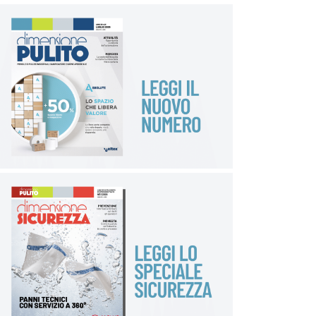
personalizzate e spesso attiviamo test pilota».
Certificazioni
Oltre alla sostenibilità ambientale, le certificazioni
sono un elemento distintivo dell’offerta Tork.
«Abbiamo una gamma di prodotti certificata per il
settore aerospaziale, con requisiti antistatici e di
sicurezza molto rigorosi. Offriamo inoltre
certificazioni specifiche per il food contact (HACCP),
oltre alla certificazione Biobased TÜV e a quella sulle
fibre». Ad oggi i settori che si sono rivelati più sensibili
a questi aspetti sono il farmaceutico, il chimico e
l’elettronico, ma è un cultura che si sta ampliando.
Opportunità future
Parlando di futuro, Trionfera osserva come il settore