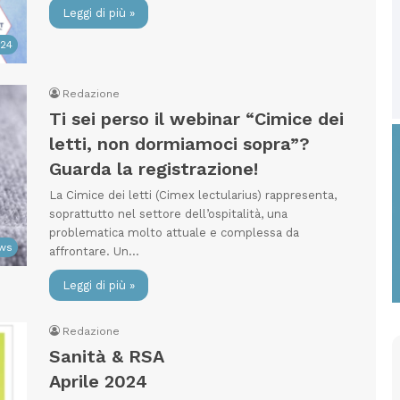
Leggi di più »
024
Redazione
Ti sei perso il webinar “Cimice dei
letti, non dormiamoci sopra”?
Guarda la registrazione!
La Cimice dei letti (Cimex lectularius) rappresenta,
soprattutto nel settore dell’ospitalità, una
problematica molto attuale e complessa da
ws
affrontare. Un…
Leggi di più »
Redazione
Sanità & RSA
Aprile 2024