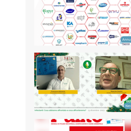
Annu
Ne