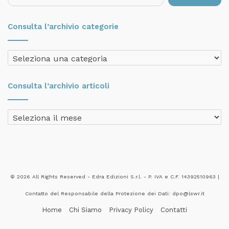
per:
Consulta l’archivio categorie
Consulta
l’archivio
categorie
Consulta l’archivio articoli
Consulta
l’archivio
articoli
© 2026 All Rights Reserved - Edra Edizioni S.r.l. - P. IVA e C.F. 14392510963 |
Contatto del Responsabile della Protezione dei Dati: dpo@lswr.it
Home
Chi Siamo
Privacy Policy
Contatti