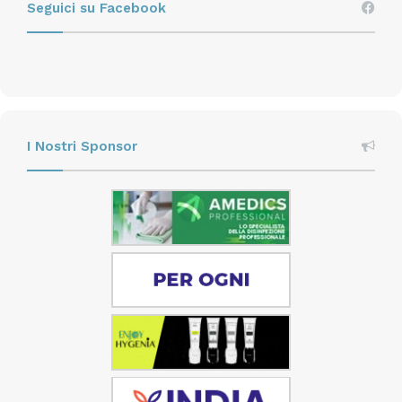
Seguici su Facebook
palestra è superata persino dall’aula magna.
La percezione dell’attuale livello di igiene nelle
scuole è buona, ma non eccellente: ottimo per il
9,5%, buono per il 45,5% e discreto per il 36%.
Tuttavia la valutazione positiva è minore per
I Nostri Sponsor
determinate categorie del campione: i genitori di 11-14
anni, le madri, i residenti al sud e le famiglie meno
agiate.
Cosa dovrebbe migliorare?
Il desiderio di pulizia e igiene è decisamente molto
elevato, sebbene siano più contenute le aspettative
realisticamente realizzabili e accettabili. I genitori si
dichiarano favorevoli a collaborare per verificare e
migliorare i livelli di igiene all’interno della