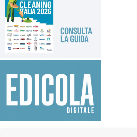
educazione civica. Se gli ordini decisi sono considerati
meno efficaci (40,3%), ancora meno lo sono i giochi
educativi, nel raggiungimento di tale obiettivo.
Prevedibile era il risultato emerso nell’individuazione
dei momenti in cui l’igiene delle mani è
imprescindibile:
dopo essere andati in bagno (94,9%);
prima di andare in mensa (92,4%);
dopo la lezione di educazione fisica (91,3%).
Per tutti i genitori è importante la pulizia degli
ambienti scolastici. In particolare, dei bagno collocati
tra i primi tre per il 90,3% del campione (al primo
posto per il 51,1%), delle aule che sono al primo posto
per il 32,9% degli intervistati. Stilando la classifica la