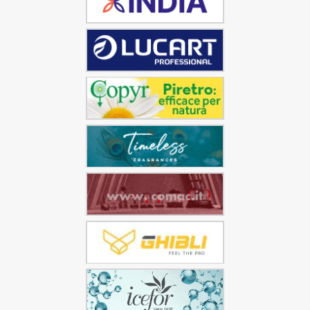
scuola.
Sono molti gli elementi che si vorrebbero
trovare nelle scuole per garantire una maggiore
igiene, fra quelli sollecitati spiccano la “presenza di
dispenser di igienizzante” (91,1% di cui il 64,3% molto)
e un numero più elevato di personale addetto alle
pulizie (90,2% di cui 62,3% molto). Abitudini che
riteniamo debbano essere mantenuti anche nel
prossimo “ritorno alla normalità”.
essity
indagine
scuola