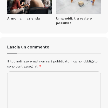
rimane uno degli aspetti che richiede più spesso il
contributo delle famiglie, soprattutto per quanto
riguarda l’acquisto di materiale didattico (per il 29,4 è
Armonia in azienda
Umanoidi: tra reale e
molto importante e abbastanza importante per il
possibile
41,6%), di sapone e carta igienica (il 29,2% ha
dichiarato che è molto importante e abbastanza per
il 33%).
Lascia un commento
Cosa provano i genitori italiani nei confronti della
scuola?
Il tuo indirizzo email non sarà pubblicato.
I campi obbligatori
sono contrassegnati
*
I sentimenti espressi dai genitori nei confronti della
scuola italiana vedono prevalere quelli negativi
. In
particolare:
il 39,9% prova vicinanza e simpatia;
il 38% prova gratitudine;