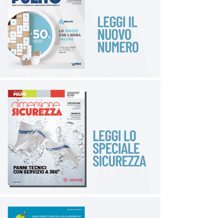
scelta della scuola, in primo luogo si affidano alla
reputazione della scuola stessa, valutando anche la
qualità delle aule, dei laboratori e dei materiali
utilizzati; nonché il livello di igiene e pulizia, che è
considerato più rilevante dell’impegno contro il
bullismo e la discriminazione, e la presenza di
approcci speciali alla didattica.
Obiettivo: educare all’igiene
Per la maggior parte degli intervistati la scuola deve
essere considerata una dei luoghi primari in cui i
ragazzi imparano l’importanza della pulizia e
dell’igiene (molto per il 31,8% del campione e
abbastanza per il 37,2%). Tale insegnamento
dovrebbe essere trasmesso attraverso la
spiegazione degli effetti negativi della mancanza di
pulizia per il 67,3% dei genitori e con lezioni di