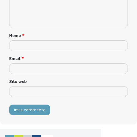
4.0.
www.lionsbot.com
Nome
*
leobot
lionsbot
Email
*
Sito web