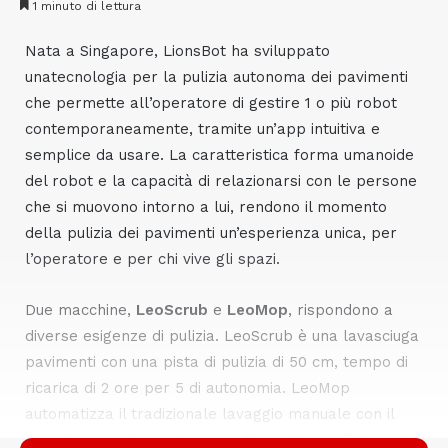
1 minuto di lettura
Nata a Singapore, LionsBot ha sviluppato
una
tecnologia per la pulizia autonoma dei pavimenti
che permette all’operatore di gestire 1 o più robot
contemporaneamente, tramite un’app intuitiva e
semplice da usare. La caratteristica
forma umanoide
del robot e la
capacità di relazionarsi con le persone
che si muovono intorno a lui, rendono il momento
della pulizia dei pavimenti un’esperienza unica, per
l’operatore e per chi vive gli spazi.
Due macchine,
LeoScrub
e
LeoMop
, rispondono a
diverse esigenze di pulizia. LeoScrub è una lavasciuga
pavimenti con una pista di pulizia di 50 cm, tempo di
ricarica di 2 ore per 5 di autonomia. LeoMop
automatizza il tradizionale lavaggio manuale con il
mop, lavorando in autonomia fino a 10 ore. Entrambe