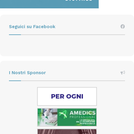
di lavoro può sospendere o ridurre lavorazioni in
corso per cause legate ai rischi per la salute e
sicurezza dei lavoratori.
Seguici su Facebook
In tale ambito, particolarmente significativo è il
progetto Worklimate che vede impegnati il Consiglio
nazionale delle ricerche (Istituto per la BioEconomia),
Inail (Dipartimento di medicina, epidemiologia, igiene
del lavoro ed ambientale) e altri partner; tra le varie
I Nostri Sponsor
attività, è stata messa a punto una piattaforma a
disposizione di singoli lavoratori, autorità di sanità
pubblica e operatori della prevenzione per valutare,
monitorare e contrastare l’esposizione occupazionale
ad alte temperature. Informazioni su questa tipologia
di rischi sono anche rilevabili sul portale Inail nelle
pagine di “Conoscere il rischio” al link Conoscere il
rischio Stress termico.