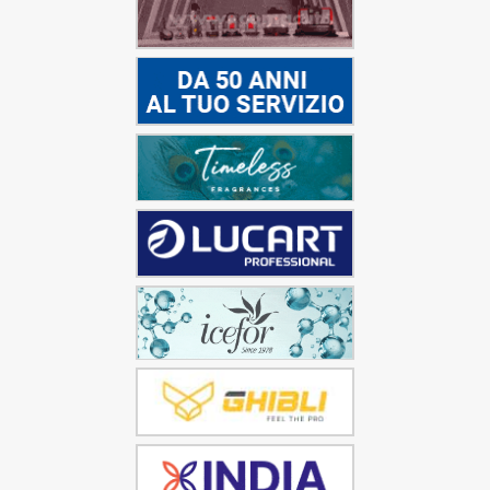
Infine, va segnalata l’opportunità da parte delle
aziende con “ambienti severi caldi (UNI EN ISO 7243,
UNI EN ISO 7933) di poter beneficiare di una riduzione
del premio Inail per prevenzione, attraverso lo
strumento dell’OT23. L’Inail, nell’apposito modulo,
riconosce la finalità prevenzionale dei seguenti
interventi:
installazione di sistemi di condizionamento per il
controllo dei parametri microclimatici
(temperatura e umidità);
realizzazione di barriere e protezioni di tipo e
materiali diversi per l’isolamento delle sorgenti
radianti;
acquisto di capi di vestiario con proprietà
riflettenti rispetto alle sorgenti radianti.