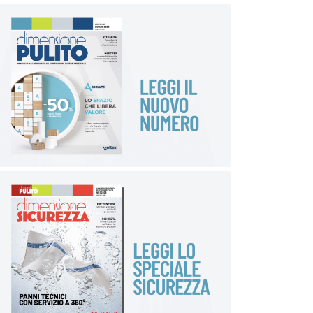
(come ad esempio stivali o guanti);
ausili per ridurre lo sforzo fisico da
movimentazione dei carichi;
installazione di aree/impianti di raffreddamento
nei luoghi di lavoro interni;
piani di evacuazione in caso di eventi estremi e
gestione del ripristino dei luoghi di lavoro in
sicurezza;
investimenti in infrastrutture per la protezione
da catastrofi naturali, come ad esempio la
costruzione di protezioni dalle inondazioni;
formazione e informazione dei lavoratori sulle
misure di prevenzione e protezione.