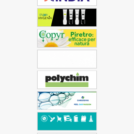
Quanto riportato molto sinteticamente, indica che la
gestione della salute e sicurezza nei luoghi di lavoro
ormai non può più prescindere da un’attenta
valutazione dei rischi anche nell’ottica dell’evoluzione
delle condizioni climatiche e dei suoi impatti sulla
salute e la sicurezza dei lavoratori, sicuramente a
partire dagli effetti delle alte temperature, ma
ampliando il campo a tutta la vasta e variegata
gamma di scenari collegati direttamente o
indirettamente ai cambiamenti del clima e del
territorio.
articolo di Liliana Frusteri contenuto in Dati Inail
2023 n. 7 – Andamento degli Infortuni sul Lavoro e
delle Malattie Professionali