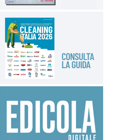
Per quanto riguarda il problema degli effetti delle
temperature estremamente elevate sui lavoratori, vi
è una particolare attenzione da parte dei Soggetti
istituzionali e degli esperti in materia. Il Ministero del
lavoro e delle politiche sociali, alla luce degli scenari
di cambiamento climatico, considera la protezione dei
lavoratori dai rischi di infortunio connessi alle
temperature, come una priorità e ha di recente
pubblicato un vademecum. Anche l’Ispettorato
nazionale del lavoro, con la Nota n. 5056 del 13 luglio
2023, richiama l’attenzione sulle misure da attuare in
caso di temperature molto elevate che rendono
difficile o pericoloso il lavoro svolto. Sempre
nell’ottica della tutela dei lavoratori rientra la nota
dell’Inps n. 2999 del 28 luglio 2022, nella quale viene
messa in evidenza l’opportunità di concedere la
Cassa Integrazione Guadagni Ordinaria per lavori che
espongano a temperature superiori a 35°C: il datore