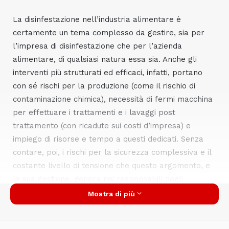
La disinfestazione nell’industria alimentare è
certamente un tema complesso da gestire, sia per
l’impresa di disinfestazione che per l’azienda
alimentare, di qualsiasi natura essa sia. Anche gli
interventi più strutturati ed efficaci, infatti, portano
con sé rischi per la produzione (come il rischio di
contaminazione chimica), necessità di fermi macchina
per effettuare i trattamenti e i lavaggi post
trattamento (con ricadute sui costi d’impresa) e
impiego di risorse e tempo a questi dedicati. Senza
contare, poi, i rischi per la sicurezza complessiva e il
costante livello di tensione che questo argomento, e
la sua gestione, genera nei responsabili degli
stabilimenti.
Oggi, però, esiste una soluzione:
Mostra di più
semplice, veloce, e di massima efficacia. Uno
strumento che promette nuovi livelli di gestione e