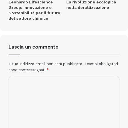
Leonardo Lifescience
La rivoluzione ecologica
che portano:
standard di sicurezza più elevati,
Group: Innovazione e
nella derattizzazione
Sostenibilità per il futuro
riduzione dei tempi di intervento,
del settore chimico
Lascia un commento
Il tuo indirizzo email non sarà pubblicato.
I campi obbligatori
sono contrassegnati
*