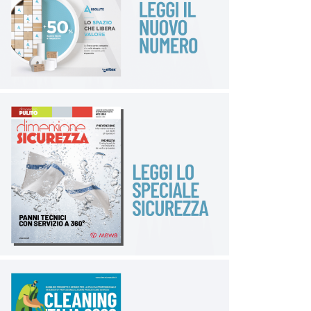
tradizionali. Il feromone rilasciato satura i ricettori
delle antenne dei maschi target rendendo loro
impossibile localizzare le femmine e quindi riprodursi
con successo. Ne consegue un drastico abbattimento
dei livelli di infestazione causato dall’interruzione del
ciclo riproduttivo, già in due settimane e poi in modo
continuativo. Inoltre, si presenta in forma di stringa di
silicone e ferrite che, porzionata, si installa
semplicemente annodandola direttamente sugli
impianti o elementi strutturali, anche nei punti più
complessi.
Scegliere Twist – Tie MD² significa, quindi,
dotarsi di un metodo sicuro, semplice e dai massimi
risultati che permetterà di ottenere benefici sia a
livello di sicurezza, che di gestione economica
d’impresa.
ormatorino.com