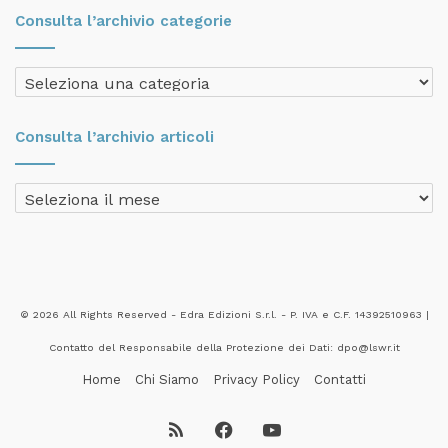
Consulta l’archivio categorie
Consulta
l’archivio
categorie
Consulta l’archivio articoli
Consulta
l’archivio
articoli
© 2026 All Rights Reserved - Edra Edizioni S.r.l. - P. IVA e C.F. 14392510963 |
Contatto del Responsabile della Protezione dei Dati: dpo@lswr.it
Home
Chi Siamo
Privacy Policy
Contatti
RSS
Facebook
YouTube