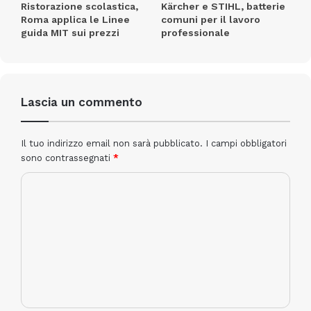
Ristorazione scolastica,
Kärcher e STIHL, batterie
responsabilità ambientale. Dalle linee di detergenza
Roma applica le Linee
comuni per il lavoro
guida MIT sui prezzi
professionale
professionale alle amenities certificate e
personalizzate, fino ai progetti del programma
“World in Progress”, l’azienda propone un modello di
Lascia un commento
Il tuo indirizzo email non sarà pubblicato.
I campi obbligatori
sono contrassegnati
*