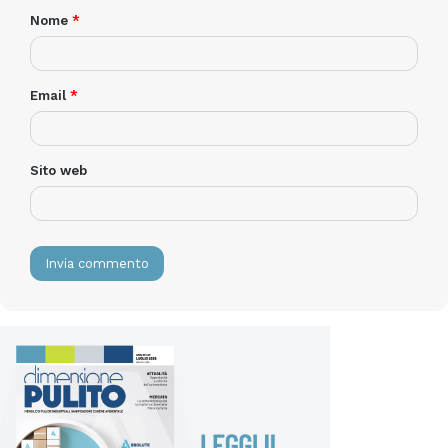
Nome
*
ospitalità capace di coniugare innovazione e rispetto
Email
*
per il pianeta.
Hospitality Day 2025
sarà l’occasione per
Sito web
riaffermare il ruolo di Allegrini come partner
strategico delle strutture ricettive: perché solo
unendo professionalità, visione e sostenibilità si può
costruire l’ospitalità del futuro.