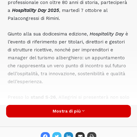
professionale con oltre 80 anni di storia, parteciperà
a
Hospitality Day 2025
, martedì 7 ottobre al
Palacongressi di Rimini.
Giunto alla sua dodicesima edizione,
Hospitality Day
è
l’evento di riferimento per titolari, direttori e gestori
di strutture ricettive, nonché per imprenditori e
manager del turismo alberghiero: un appuntamento
che rappresenta un vero punto di incontro sul futuro
dell’ospitalità, tra innovazione, sostenibilità e qualità
dell’esperienza.
Presso lo
stand S-26
, Allegrini si presenterà non solo
come produttore di soluzioni professionali Made in
Mostra di più
Italy, detergenza, cosmetici per hotellerie,
profumazioni ambientali, accessori, ma come partner
strategico per strutture che desiderano unire
efficienza operativa, identità di brand e attenzione al