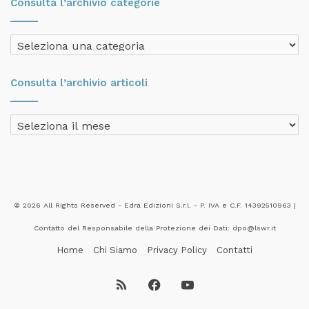
Consulta l’archivio categorie
Consulta
l’archivio
categorie
Consulta l’archivio articoli
Consulta
l’archivio
articoli
© 2026 All Rights Reserved - Edra Edizioni S.r.l. - P. IVA e C.F. 14392510963 |
Contatto del Responsabile della Protezione dei Dati: dpo@lswr.it
Home
Chi Siamo
Privacy Policy
Contatti
RSS
Facebook
YouTube