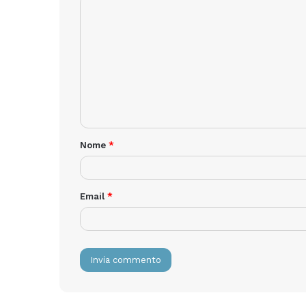
Nome
*
Email
*