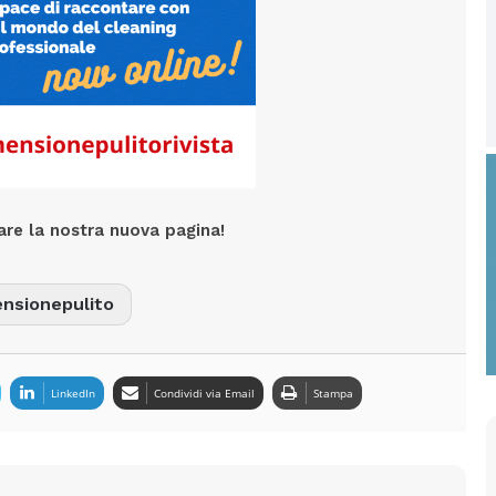
tare la nostra nuova pagina!
nsionepulito
LinkedIn
Condividi via Email
Stampa