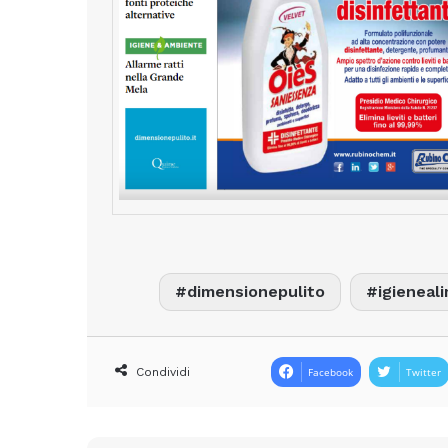
dimensionepulito
igieneal
Condividi
Facebook
Twitter