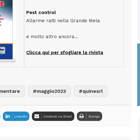
Pest control
Allarme ratti nella Grande Mela
e molto altro ancora…
Clicca qui per sfogliare la rivista
imentare
maggio2023
quinesrl
LinkedIn
Condividi via Email
Stampa