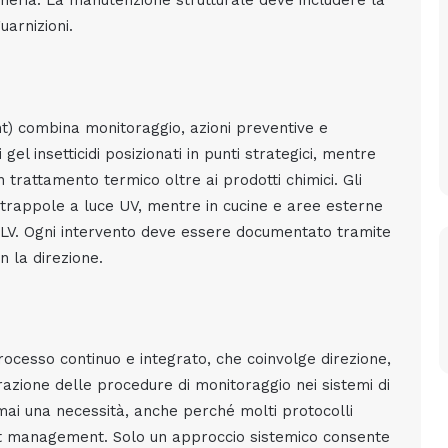
cheria. La manutenzione strutturale deve includere la
guarnizioni.
) combina monitoraggio, azioni preventive e
 gel insetticidi posizionati in punti strategici, mentre
n trattamento termico oltre ai prodotti chimici. Gli
n trappole a luce UV, mentre in cucine e aree esterne
ULV. Ogni intervento deve essere documentato tramite
n la direzione.
processo continuo e integrato, che coinvolge direzione,
razione delle procedure di monitoraggio nei sistemi di
rmai una necessità, anche perché molti protocolli
pest management. Solo un approccio sistemico consente