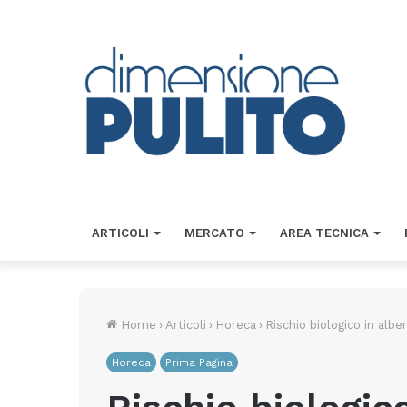
ARTICOLI
MERCATO
AREA TECNICA
Home
›
Articoli
›
Horeca
›
Rischio biologico in albe
Horeca
Prima Pagina