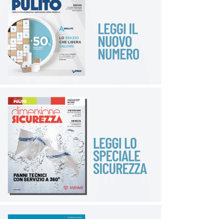
Focus Team.
afidamp
associazione
comitato direttivo
Comitato esecutivo
nomine