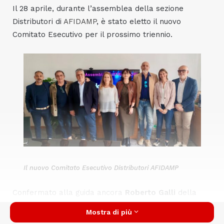
Il 28 aprile, durante l’assemblea della sezione
Distributori di
AFIDAMP
, è stato eletto il nuovo
Comitato Esecutivo per il prossimo triennio.
Il nuovo Comitato Esecutivo Distributori AFIDAMP
Confermato alla guida ancora
Roberto Galli
della
Erremme di Omegna; al suo fianco, nel ruolo di
Mostra di più
Vicepresidente, è stata riconfermata
Virna Re
della