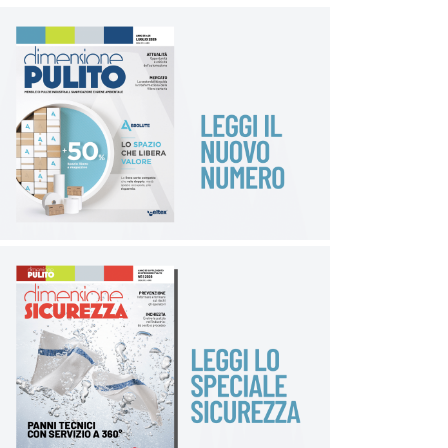
secondo il tipo di procedura e in base alla valutazione
del rischio, con particolare attenzione al cambio dei
dispositivi nell’assistenza tra un residente e l’altro (in
particolare dei guanti, seguita da adeguata igiene
delle mani) e alla corretta esecuzione delle
procedure di vestizione e svestizione; comportamenti
da attuare nei momenti di pausa e riunioni al fine di
ridurre l’eventuale trasmissione del virus.
Si suggerisce di prevedere opportuni momenti, anche
brevi, di ascolto e di confronto degli operatori e tra
gli operatori per aiutarli a verbalizzare i sentimenti di
preoccupazione, per permettergli di suggerire azioni
dal basso verso l’alto di miglioramento e verifica
della qualità delle procedure e per far loro
condividere problemi, idee e “buone pratiche”
nell’assistenza. In tali momenti è indispensabile che