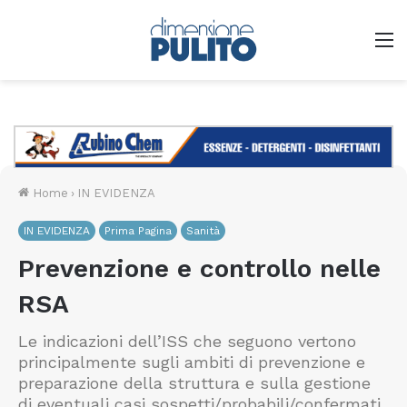
M
Home
›
IN EVIDENZA
IN EVIDENZA
Prima Pagina
Sanità
Prevenzione e controllo nelle
RSA
Le indicazioni dell’ISS che seguono vertono
principalmente sugli ambiti di prevenzione e
preparazione della struttura e sulla gestione
di eventuali casi sospetti/probabili/confermati