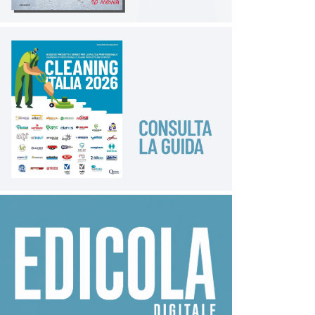
siano attuate le misure precauzionali previste per il
raggruppamento di più persone. La formazione e
l’addestramento degli operatori dovrebbero basarsi
su sessioni obbligatorie di breve durata (non più di 2-3
ore), che prevedano esercitazioni pratiche e
presentazione di video. Agli operatori dovrebbe
essere raccomandato di seguire corsi online specifici
su Covid-19. In caso di necessità di trasferimento di
residenti Covid-19 in altra struttura/ospedale, si
raccomanda di sanificare il mezzo di trasporto (es.
l’ambulanza) secondo le indicazioni correnti per la
pulizia e disinfezione in vigore durante l’emergenza
pandemica/epidemica di Covid-19. Se ciò non fosse
praticabile, per esempio a causa dell’elevata
richiesta di questo servizio, considerare l’utilizzo di un
mezzo di trasporto dedicato esclusivamente ai
residenti Covid-19. (
Fonte: Rapporto ISS Covid-19
n.4/2020 Rev.2
)