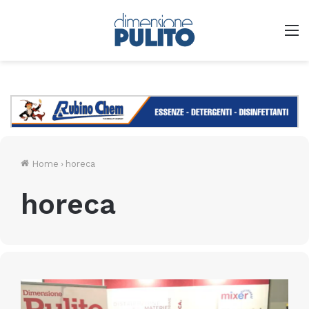
M
Home
›
horeca
horeca